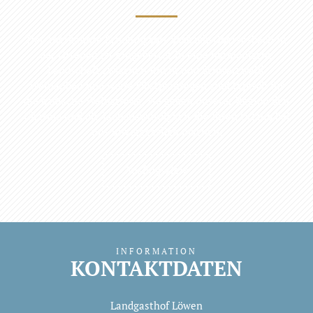
Der anerkannte Erholungsort Sasbach-Obersasbach in
der Ortenau ist eingebettet in eine harmonische
Landschaft zwischen Rhein und Schwarzwald.
Weinanbau und weite Obstplantagen sind typisch für
die badische Weinstraße. Sie geben unserer Region den
Charme und die Liebenswürdigkeit die Ihren Urlaub bei
uns unvergesslich machen.
Ausflugsziele
INFORMATION
KONTAKTDATEN
Landgasthof Löwen