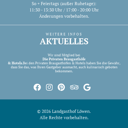
So + Feiertags (außer Ruhetage):
11:30 - 13:30 Uhr / 17:00 - 20:00 Uhr
Änderungen vorbehalten.
WEITERE INFOS
AKTUELLES
Wir sind Mitglied bei
Die Privaten Braugasthöfe
& Hotels
.
Bei den Privaten Braugasthöfen & Hotels haben Sie die Gewähr,
dass Sie das, was Ihren Gastgeber ausmacht, auch kulinarisch geboten
bekommen.
© 2026 Landgasthof Löwen.
Alle Rechte vorbehalten.